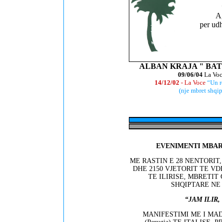
A
per udh
ALBAN KRAJA " BAT
09/06/04
La Vo
14/12/02
- La Voce
“Un re
(nje mbret shqip
EVENIMENTI MBARE
ME RASTIN E 28 NENTORIT
DHE 2150 VJETORIT TE V
TE ILIRISE, MBRETIT
SHQIPTARE NE
“JAM ILIR
MANIFESTIMI ME I MA