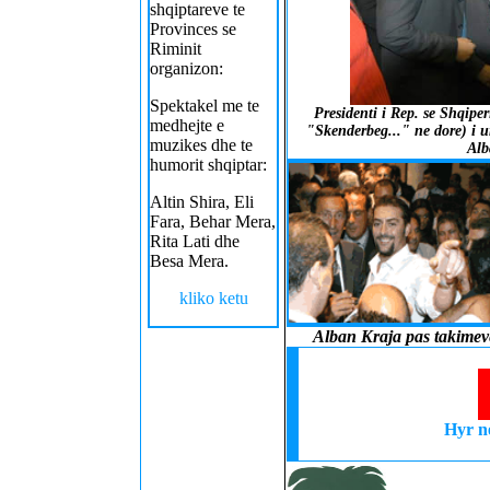
shqiptareve te
Provinces se
Riminit
organizon:
Spektakel me te
Presidenti i Rep. se Shqiper
medhejte e
"Skenderbeg..." ne dore) i u
muzikes dhe te
Alb
humorit shqiptar:
Altin Shira, Eli
Fara, Behar Mera,
Rita Lati dhe
Besa Mera.
kliko ketu
Alban Kraja pas takimeve
Hyr n