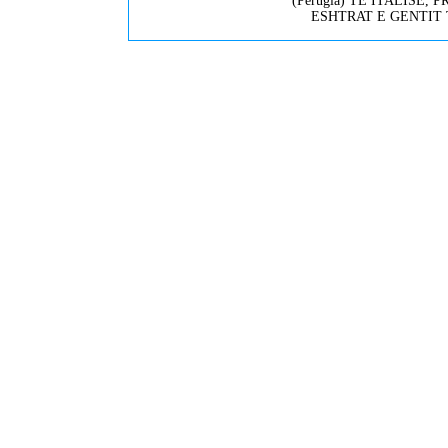
(Perugia) TE ITALISE
ESHTRAT E GENTIT TE 