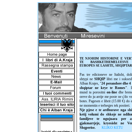
TE NJOHIM HISTORINE E VER
TE BASHKETHEMELUESVE
EUROPES SE LASHTE, SHQIPTAR
Pas tre edicioneve ne Italisht, dol
shtypi ne
SHQIP
libri me i sukses
Alban Krajes, "
24 perandore dhe 4
shqiptar ne krye te Romes"
. L
mund ta porositni
on-line
dhe bren
oreve do ju arrije me poste ne ç'do v
botes. Pagesen e librit (15.00 €) do 
ne momentin e terheqjes tek postieri.
Nje pjese e te ardhurave nga shi
ketij volumi do shkoje ne ndih
familjeve te ngujuara per ar
gjakmarrjeje, kryesisht ne Ve
Shqperise.
KLIKO KETU
Iscriviti alla newsletter e