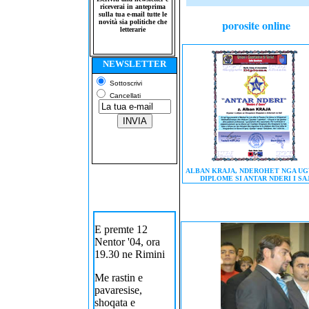
riceverai in anteprima
sulla tua e-mail tutte le
porosite online
novità sia politiche che
letterarie
NEWSLETTER
Sottoscrivi
Cancellati
ALBAN KRAJA, NDEROHET NGA UG
DIPLOME SI ANTAR NDERI I SAJ
E premte 12
Nentor '04, ora
19.30 ne Rimini
Me rastin e
pavaresise,
shoqata e